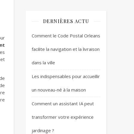
DERNIÈRES ACTU
Comment le Code Postal Orleans
our
nt
facilite la navigation et la livraison
ces
 et
dans la ville
Les indispensables pour accueillir
 de
 de
un nouveau-né à la maison
ure
tre
Comment un assistant IA peut
transformer votre expérience
jardinage ?