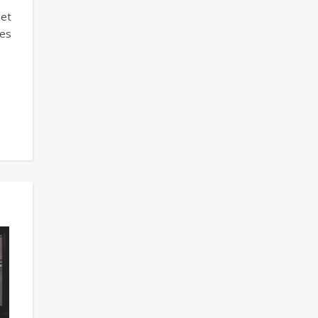
 et
res