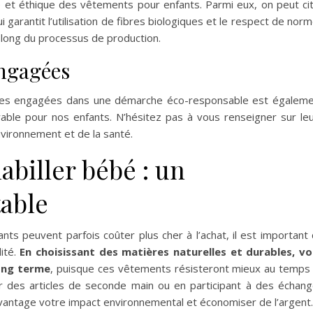
que et éthique des vêtements pour enfants. Parmi eux, on peut ci
ui garantit l’utilisation de fibres biologiques et le respect de nor
 long du processus de production.
engagées
rques engagées dans une démarche éco-responsable est égalem
ble pour nos enfants. N’hésitez pas à vous renseigner sur le
nvironnement et de la santé.
abiller bébé : un
table
s peuvent parfois coûter plus cher à l’achat, il est important
lité.
En choisissant des matières naturelles et durables, v
long terme
, puisque ces vêtements résisteront mieux au temps
r des articles de seconde main ou en participant à des échan
vantage votre impact environnemental et économiser de l’argent.