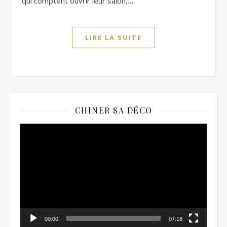
qui comptent ouvrir leur salon,…
LIRE LA SUITE
CHINER SA DÉCO
Lecteur
vidéo
00:00
07:18