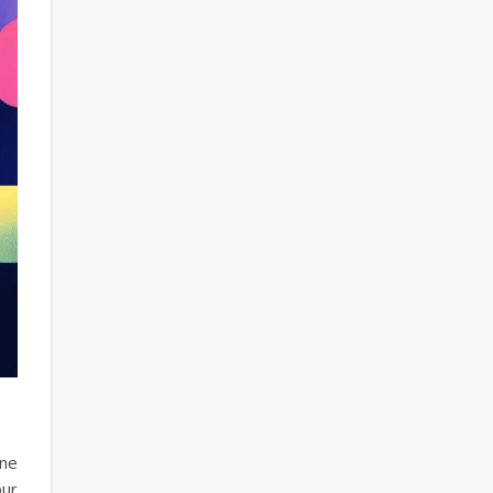
une
our