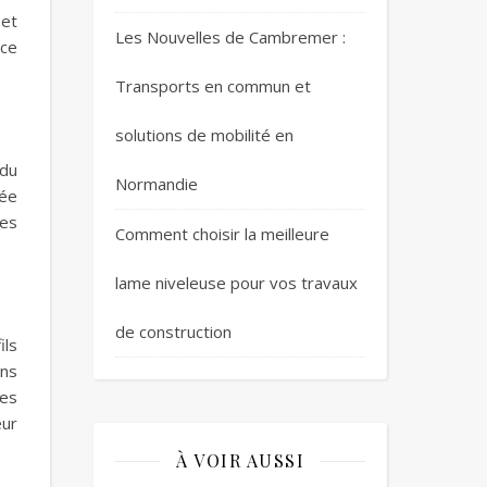
 et
Les Nouvelles de Cambremer :
ace
Transports en commun et
solutions de mobilité en
 du
Normandie
rée
des
Comment choisir la meilleure
lame niveleuse pour vos travaux
de construction
ils
ans
Les
eur
À VOIR AUSSI