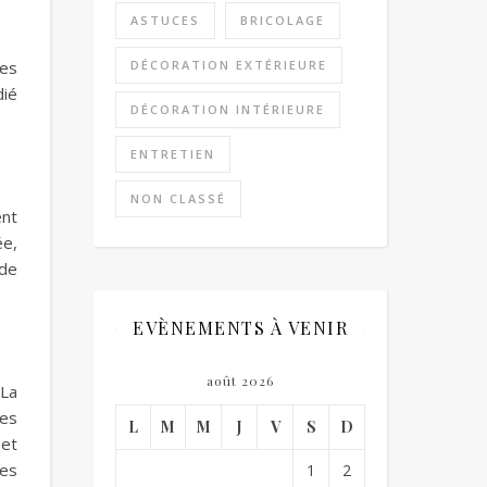
ASTUCES
BRICOLAGE
DÉCORATION EXTÉRIEURE
les
dié
DÉCORATION INTÉRIEURE
ENTRETIEN
NON CLASSÉ
ent
ée,
 de
EVÈNEMENTS À VENIR
août 2026
 La
des
L
M
M
J
V
S
D
 et
res
1
2