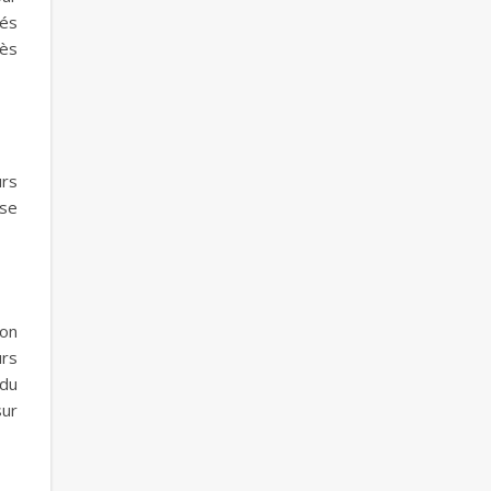
tés
cès
urs
ose
ion
urs
 du
sur